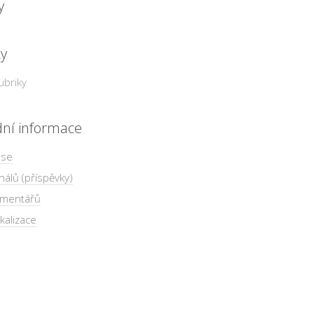
y
ky
ubriky
dní informace
 se
nálů (příspěvky)
omentářů
kalizace