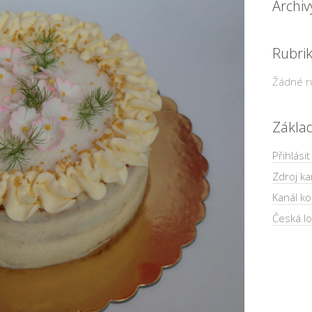
Archiv
Rubri
Žádné r
Zákla
Přihlásit
Zdroj ka
Kanál k
Česká lo