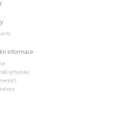
y
ky
ubriky
dní informace
 se
nálů (příspěvky)
omentářů
kalizace