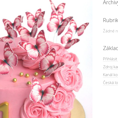
Archiv
Rubri
Žádné r
Zákla
Přihlásit
Zdroj ka
Kanál k
Česká lo