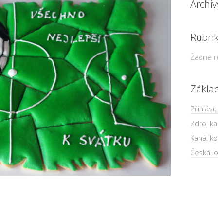
Archiv
Rubri
Žádné r
Zákla
Přihlásit
Zdroj ka
Kanál k
Česká lo