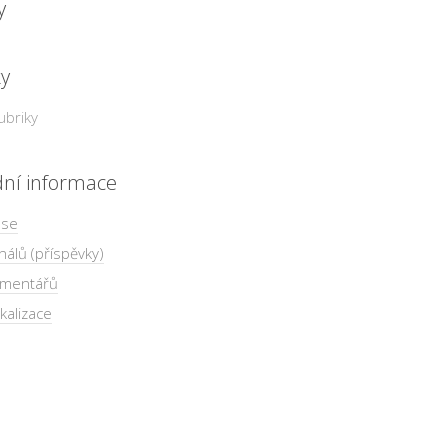
y
ky
ubriky
dní informace
 se
nálů (příspěvky)
omentářů
kalizace