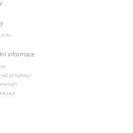
y
ky
ubriky
dní informace
 se
nálů (příspěvky)
omentářů
kalizace