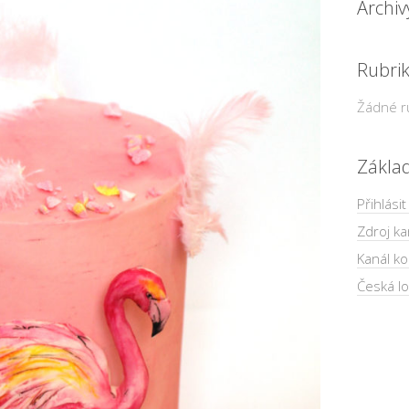
Archiv
Rubri
Žádné r
Zákla
Přihlásit
Zdroj ka
Kanál k
Česká lo