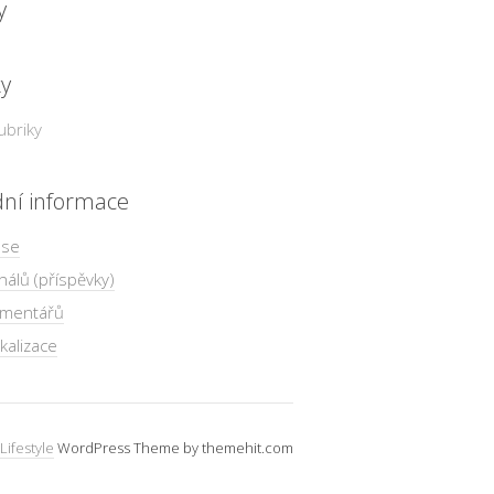
y
ky
ubriky
dní informace
 se
nálů (příspěvky)
omentářů
kalizace
Lifestyle
WordPress Theme by themehit.com