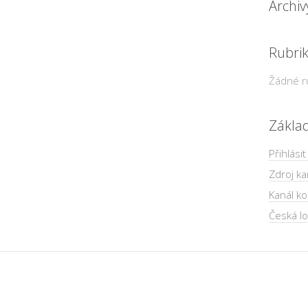
Archiv
Rubri
Žádné r
Zákla
Přihlásit
Zdroj ka
Kanál k
Česká lo