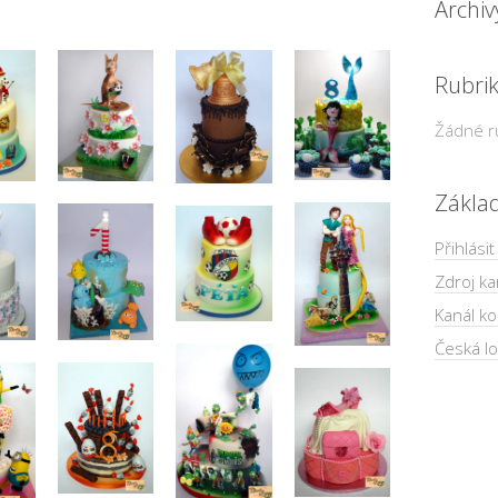
Archiv
Rubri
Žádné r
Zákla
Přihlásit
Zdroj ka
Kanál k
Česká lo