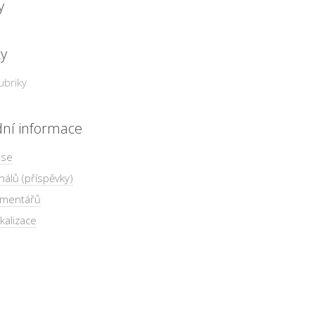
y
ky
ubriky
dní informace
 se
nálů (příspěvky)
omentářů
kalizace