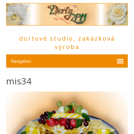
dortové studio, zakázková
výroba
mis34