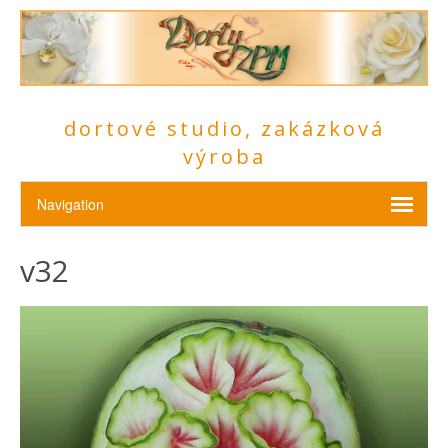
dortové studio, zakázková
výroba
v32