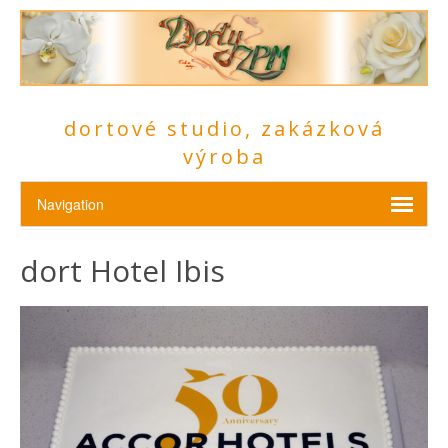
dortové studio, zakázková
výroba
dort Hotel Ibis