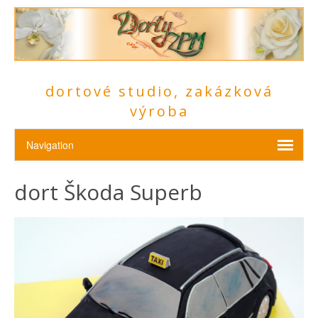
dortové studio, zakázková
výroba
dort Škoda Superb