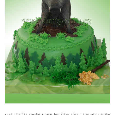
dort, divočák, divoké, prase, les, šišky, kňour, klektáky, páráky