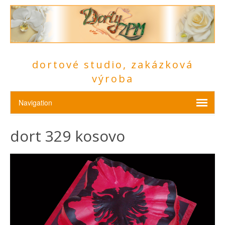
dortové studio, zakázková
výroba
dort 329 kosovo