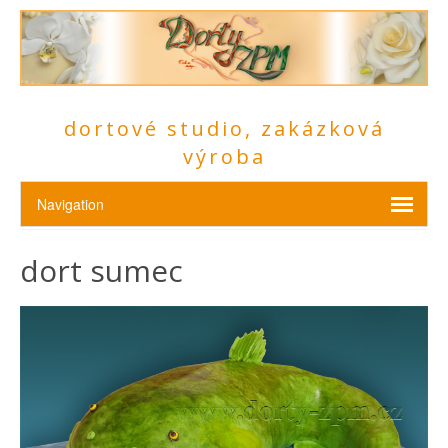
dortové studio, zakázková
výroba
dort sumec