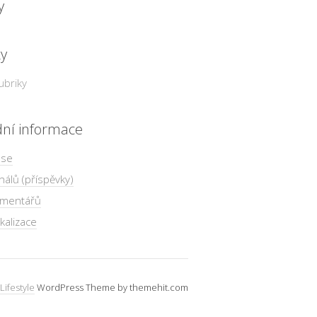
y
ky
ubriky
dní informace
 se
nálů (příspěvky)
omentářů
kalizace
Lifestyle
WordPress Theme by themehit.com