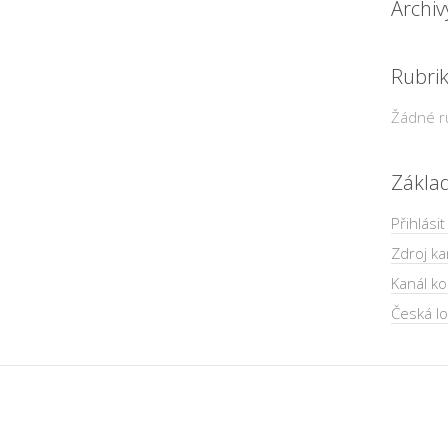
Archiv
Rubri
Žádné r
Zákla
Přihlásit
Zdroj ka
Kanál k
Česká lo