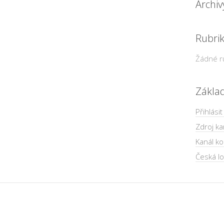
Archiv
Rubri
Žádné r
Zákla
Přihlásit
Zdroj ka
Kanál k
Česká lo