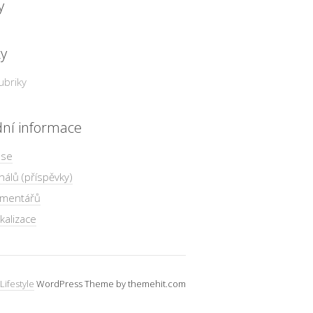
y
ky
ubriky
dní informace
 se
nálů (příspěvky)
omentářů
kalizace
Lifestyle
WordPress Theme by themehit.com