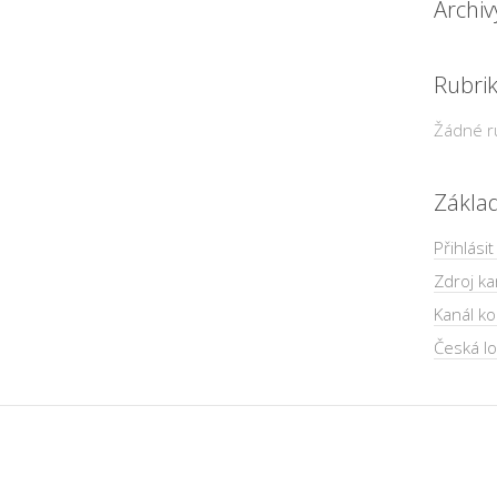
Archiv
Rubri
Žádné r
Zákla
Přihlásit
Zdroj ka
Kanál k
Česká lo