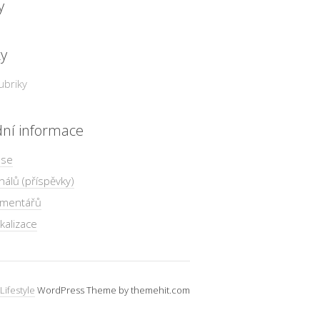
y
ky
ubriky
dní informace
 se
nálů (příspěvky)
omentářů
kalizace
Lifestyle
WordPress Theme by themehit.com