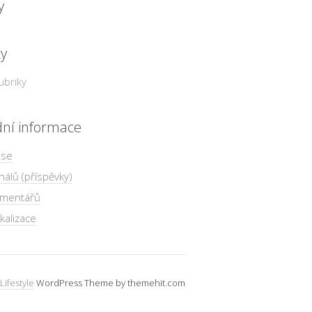
y
ky
ubriky
dní informace
 se
nálů (příspěvky)
omentářů
kalizace
Lifestyle
WordPress Theme by themehit.com