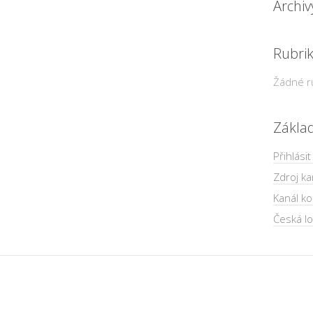
Archiv
Rubri
Žádné r
Zákla
Přihlásit
Zdroj ka
Kanál k
Česká lo