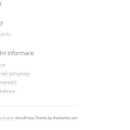
y
ky
ubriky
dní informace
 se
nálů (příspěvky)
omentářů
kalizace
Lifestyle
WordPress Theme by themehit.com