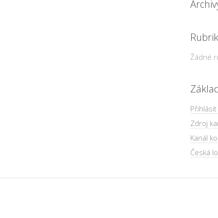
Archiv
Rubri
Žádné r
Zákla
Přihlásit
Zdroj ka
Kanál k
Česká lo