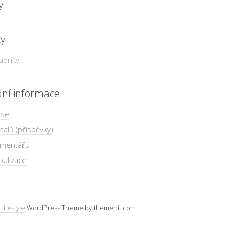
y
ky
ubriky
dní informace
 se
nálů (příspěvky)
omentářů
kalizace
Lifestyle
WordPress Theme by themehit.com