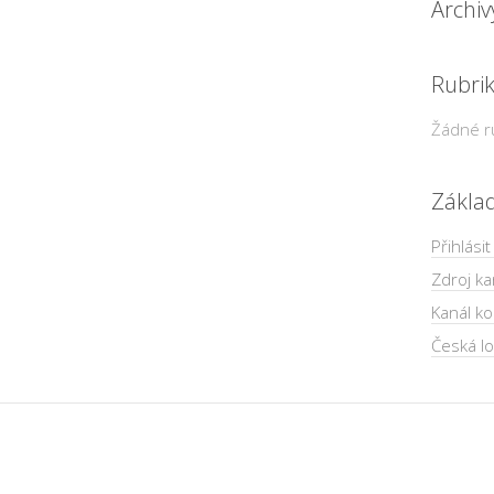
Archiv
Rubri
Žádné r
Zákla
Přihlásit
Zdroj ka
Kanál k
Česká lo