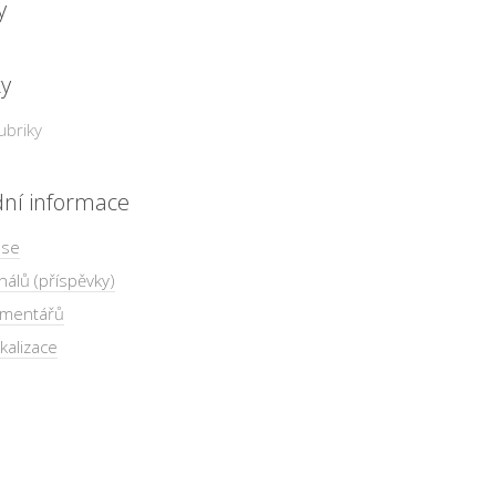
y
ky
ubriky
dní informace
 se
nálů (příspěvky)
omentářů
kalizace