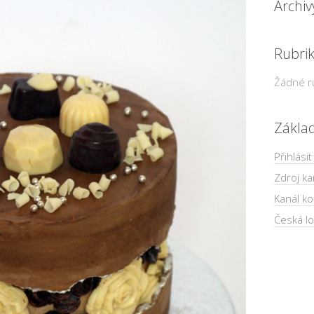
Archiv
Rubri
Žádné r
Zákla
Přihlásit
Zdroj ka
Kanál k
Česká lo