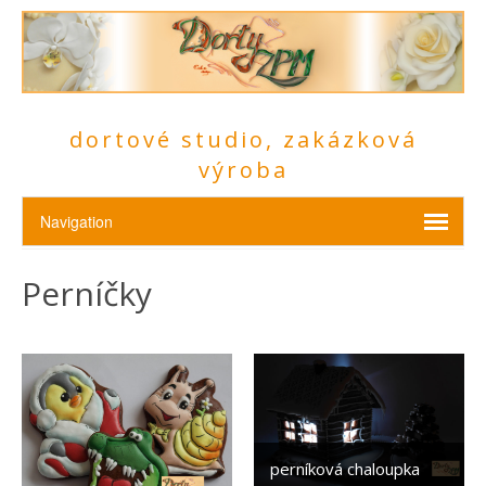
dortové studio, zakázková
výroba
Perníčky
perníková chaloupka