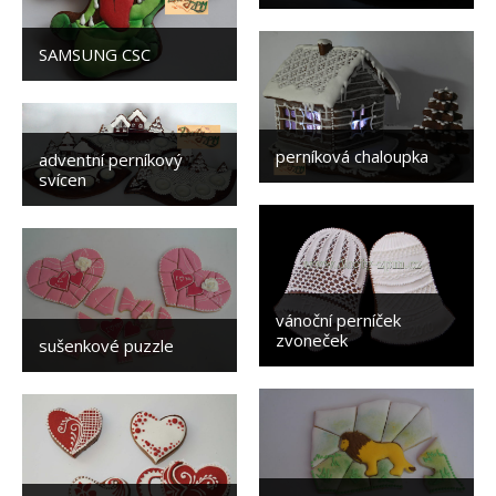
SAMSUNG CSC
perníková chaloupka
adventní perníkový
svícen
vánoční perníček
zvoneček
sušenkové puzzle