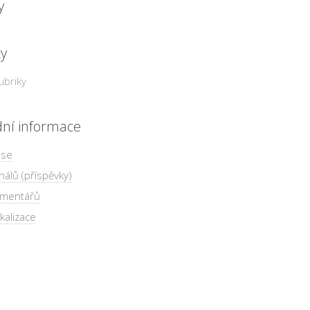
y
ky
ubriky
dní informace
 se
nálů (příspěvky)
omentářů
kalizace