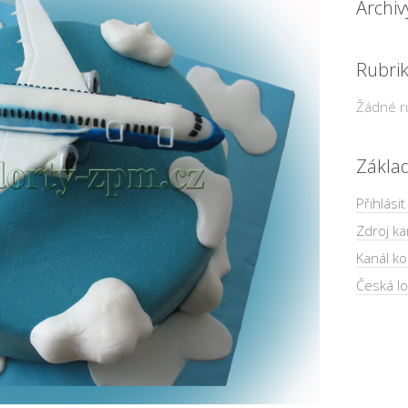
Archiv
Rubri
Žádné r
Zákla
Přihlásit
Zdroj ka
Kanál k
Česká lo