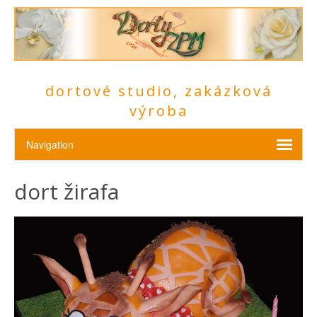
dortové studio, zakázková
výroba
dort žirafa