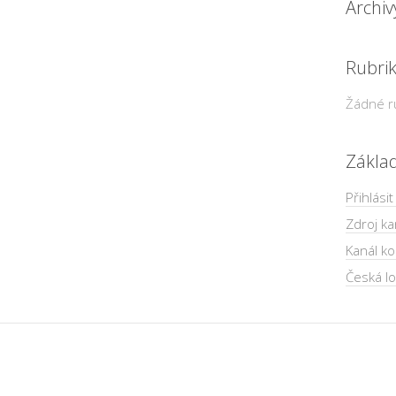
Archiv
Rubri
Žádné r
Zákla
Přihlásit
Zdroj ka
Kanál k
Česká lo