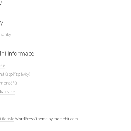
y
ky
ubriky
dní informace
 se
nálů (příspěvky)
omentářů
kalizace
Lifestyle
WordPress Theme by themehit.com