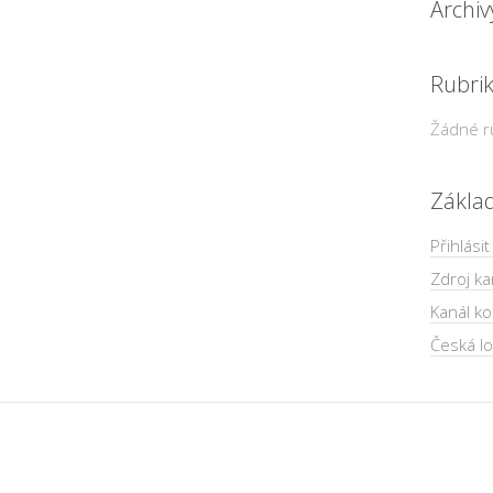
Archiv
Rubri
Žádné r
Zákla
Přihlásit
Zdroj ka
Kanál k
Česká lo