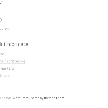
y
ky
ubriky
dní informace
 se
nálů (příspěvky)
omentářů
kalizace
Lifestyle
WordPress Theme by themehit.com